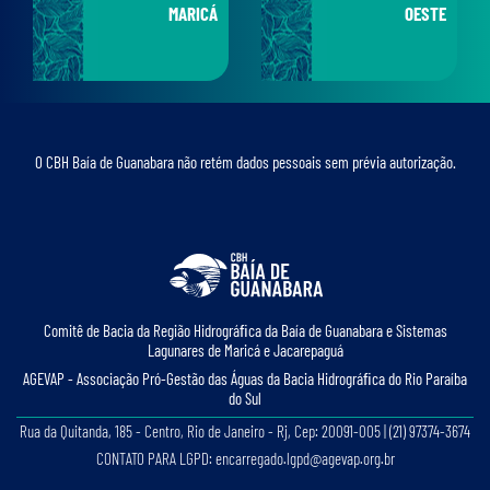
MARICÁ
OESTE
O CBH Baía de Guanabara não retém dados pessoais sem prévia autorização.
Comitê de Bacia da Região Hidrográﬁca da Baía de Guanabara e Sistemas
Lagunares de Maricá e Jacarepaguá
AGEVAP - Associação Pró-Gestão das Águas da Bacia Hidrográﬁca do Rio Paraíba
do Sul
Rua da Quitanda, 185 - Centro, Rio de Janeiro - Rj, Cep: 20091-005 | (21) 97374-3674
CONTATO PARA LGPD: encarregado.lgpd@agevap.org.br