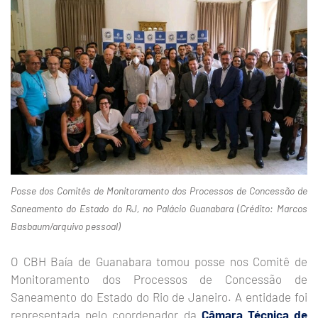
Posse dos Comitês de Monitoramento dos Processos de Concessão de
Saneamento do Estado do RJ, no Palácio Guanabara (Crédito: Marcos
Basbaum/arquivo pessoal)
O CBH Baía de Guanabara tomou posse nos Comitê de
Monitoramento dos Processos de Concessão de
Saneamento do Estado do Rio de Janeiro. A entidade foi
representada pelo coordenador da
Câmara Técnica de