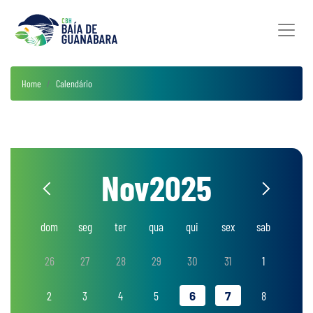
Home
Calendário
Nov
2025
dom
seg
ter
qua
qui
sex
sab
26
27
28
29
30
31
1
2
3
4
5
6
7
8