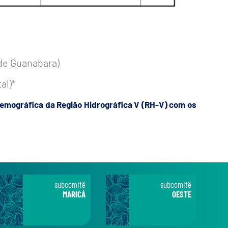
 de Guanabara)
al)*
demográfica da Região Hidrográfica V (RH-V) com os
subcomitê
subcomitê
MARICÁ
OESTE