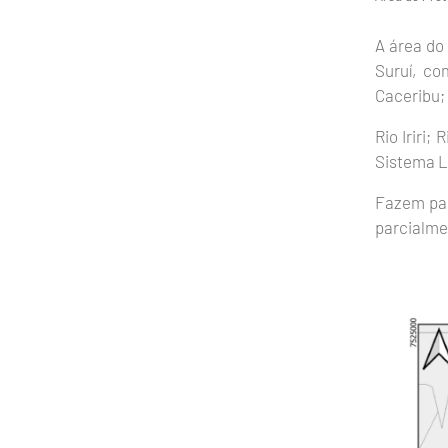
A área do
Suruí, co
Caceribu;
Rio Iriri;
Sistema L
Fazem par
parcialmen