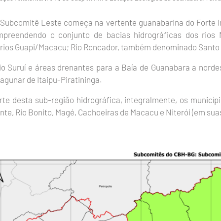
 Subcomitê Leste começa na vertente guanabarina do Forte Imbu
mpreendendo o conjunto de bacias hidrográficas dos rios 
 rios Guapi/Macacu; Rio Roncador, também denominado Santo 
 Rio Suruí e áreas drenantes para a Baía de Guanabara a norde
agunar de Itaipu-Piratininga.
te desta sub-região hidrográfica, integralmente, os municípi
te, Rio Bonito, Magé, Cachoeiras de Macacu e Niterói (em suas