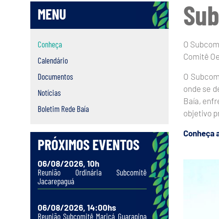
Sub
MENU
Conheça
O Subcomi
Comitê Oe
Calendário
Documentos
O Subcomi
onde se d
Notícias
Baía, enf
Boletim Rede Baía
objetivo 
Conheça a
PRÓXIMOS EVENTOS
06/08/2026, 10h
Reunião Ordinária Subcomitê
Jacarepaguá
06/08/2026, 14:00hs
Reunião Subcomitê Maricá Guarapina