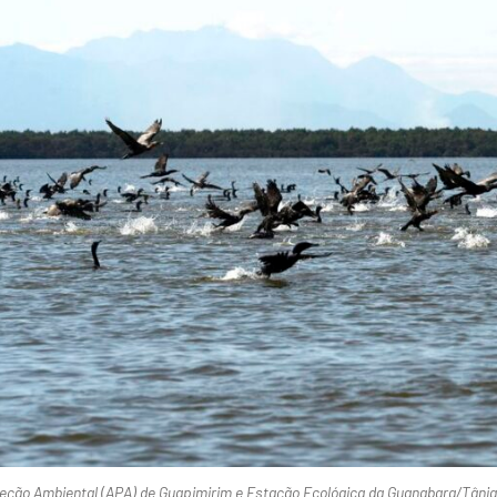
eção Ambiental (APA) de Guapimirim e Estação Ecológica da Guanabara/Tânia 