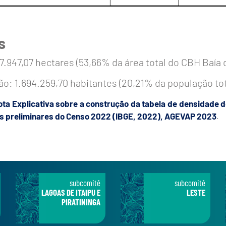
s
7.947,07 hectares (53,66% da área total do CBH Baía
o: 1.694.259,70 habitantes (20,21% da população tot
ota Explicativa sobre a construção da tabela de densidade 
s preliminares do Censo 2022 (IBGE, 2022), AGEVAP 2023
.
subcomitê
subcomitê
LAGOAS DE ITAIPU E
LESTE
PIRATININGA