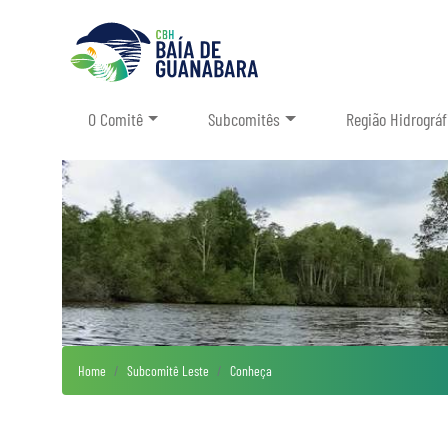
O Comitê
Subcomitês
Região Hidrográf
Home
Subcomitê Leste
Conheça