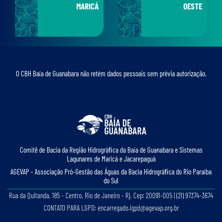
MARICÁ
OESTE
O CBH Baía de Guanabara não retém dados pessoais sem prévia autorização.
Comitê de Bacia da Região Hidrográﬁca da Baía de Guanabara e Sistemas
Lagunares de Maricá e Jacarepaguá
AGEVAP - Associação Pró-Gestão das Águas da Bacia Hidrográﬁca do Rio Paraíba
do Sul
Rua da Quitanda, 185 - Centro, Rio de Janeiro - Rj, Cep: 20091-005 | (21) 97374-3674
CONTATO PARA LGPD: encarregado.lgpd@agevap.org.br