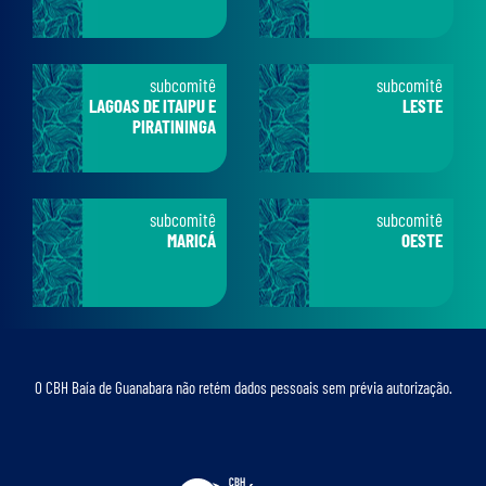
subcomitê
subcomitê
LAGOAS DE ITAIPU E
LESTE
PIRATININGA
subcomitê
subcomitê
MARICÁ
OESTE
O CBH Baía de Guanabara não retém dados pessoais sem prévia autorização.