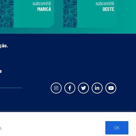
subcomitê
subcomitê
MARICÁ
OESTE
ção.
e
s.
OK