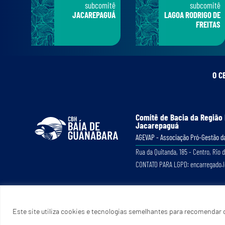
subcomitê
subcomitê
JACAREPAGUÁ
LAGOA RODRIGO DE
FREITAS
O C
Comitê de Bacia da Região
Jacarepaguá
AGEVAP - Associação Pró-Gestão da
Rua da Quitanda, 185 - Centro, Rio d
CONTATO PARA LGPD: encarregado.
Este site utiliza cookies e tecnologias semelhantes para recomendar c