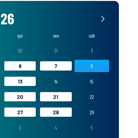
026
qui
sex
sab
30
31
1
6
7
8
13
14
15
20
21
22
27
28
29
3
4
5