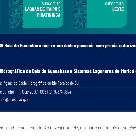
subcomitê
subcomitê
LAGOAS DE ITAIPU E
LESTE
PIRATININGA
BH Baía de Guanabara não retém dados pessoais sem prévia autoriza
 Hidrográﬁca da Baía de Guanabara e Sistemas Lagunares de Maricá 
s Águas da Bacia Hidrográﬁca do Rio Paraíba do Sul
e Janeiro - Rj, Cep: 20091-005 | (21) 97374-3674
lgpd@agevap.org.br
Site criado e desenvolvido por
Prefácio Comunicação
. Todos os direitos reservados.
onteúdo e publicidade. Ao navegar por ele, o usuário aceita tais condiçõe